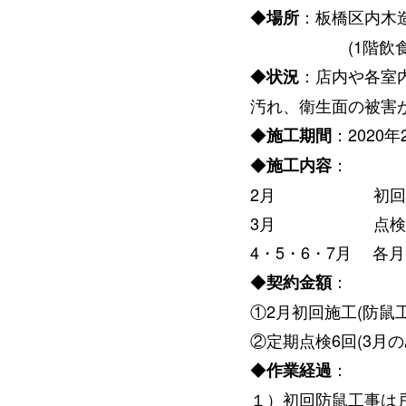
◆
：板橋区内木造
場所
(1階飲食店舗と
◆
：店内や各室
状況
汚れ、衛生面の被害
◆
：2020
施工期間
◆
：
施工内容
2月 初回防鼠工
3月 点検作
4・5・6・7月 各
◆
：
契約金額
①2月初回施工(防鼠工
②定期点検6回(3月のみ2
◆
：
作業経過
１）初回防鼠工事は