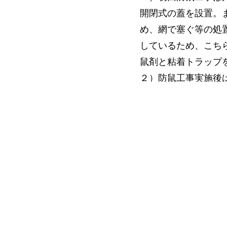
開閉式の蓋を設置。
め、網で塞ぐ等の処
しているため、こち
鼠剤と粘着トラップ
２）防鼠工事実施後
2回目点検時に合計5
３）3回目点検時には
４）4回目点検前に
工事実施箇所以外に
５）5回目点検時は
６）6回目1回厨房
閉めるようにしても
７）7回目各所とも
以上のように大きな