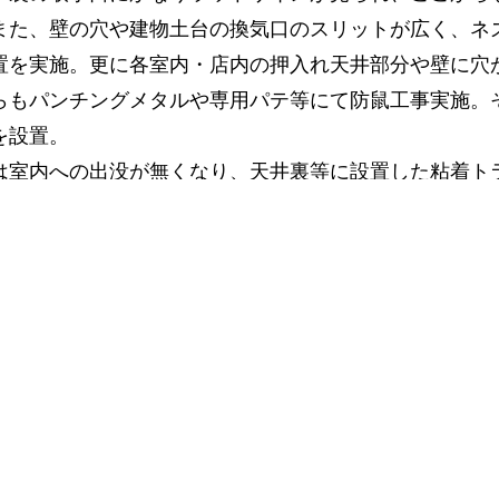
また、壁の穴や建物土台の換気口のスリットが広く、ネ
置を実施。更に各室内・店内の押入れ天井部分や壁に穴
らもパンチングメタルや専用パテ等にて防鼠工事実施。
を設置。
は室内への出没が無くなり、天井裏等に設置した粘着ト
匹捕獲確認・回収。
2匹捕獲確認・回収。
お客様より連絡があり再度室内に出没との事。点検時に
新しい穴を開けているのを確認、防鼠工事実施。2匹捕
捕獲無し。聞き取り調査でも天井で音がすることはない
で1匹捕獲・回収。侵入口が無いので、扉の開放が原因と
らったところ、その後の出没は確認されず。
捕獲無し。新たな出没形跡も確認されず。
問題も無く契約期間内で当初計画の成果を上げることが