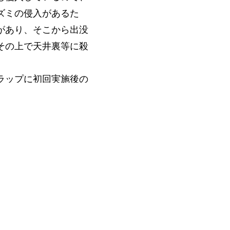
ズミの侵入があるた
があり、そこから出没
その上で天井裏等に殺
ラップに初回実施後の
調査したところ、防鼠
獲確認・回収。
との事。
判断。
できましたが、古い木