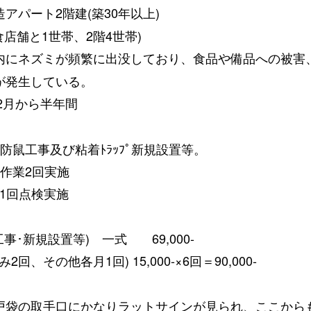
アパート2階建(築30年以上)
1世帯、2階4世帯)
内にネズミが頻繁に出没しており、食品や備品への被害
が発生している。
年2月から半年間
事及び粘着ﾄﾗｯﾌﾟ新規設置等。
業2回実施
月1回点検実施
事･新規設置等) 一式 69,000-
回、その他各月1回) 15,000-×6回＝90,000-
戸袋の取手口にかなりラットサインが見られ、ここから